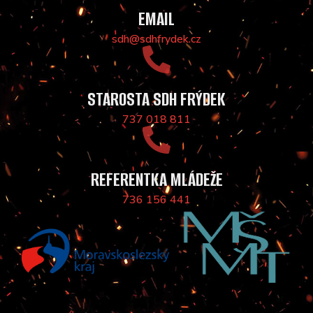
EMAIL
sdh@sdhfrydek.cz
STAROSTA SDH FRÝDEK
737 018 811
REFERENTKA MLÁDEŽE
736 156 441