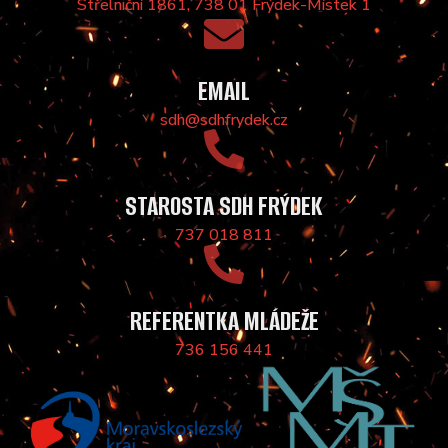
Střelniční 1861, 738 01 Frýdek-Místek 1
EMAIL
sdh@sdhfrydek.cz
STAROSTA SDH FRÝDEK
737 018 811
REFERENTKA MLÁDEŽE
736 156 441