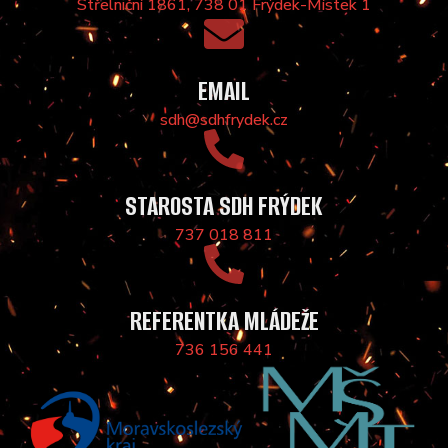
Střelniční 1861, 738 01 Frýdek-Místek 1
EMAIL
sdh@sdhfrydek.cz
STAROSTA SDH FRÝDEK
737 018 811
REFERENTKA MLÁDEŽE
736 156 441