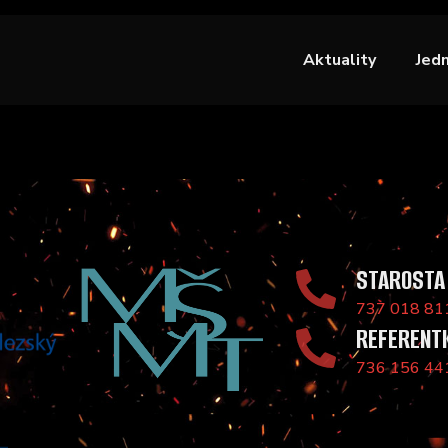
Aktuality
Jed
STAROSTA
737 018 81
REFERENT
736 156 44