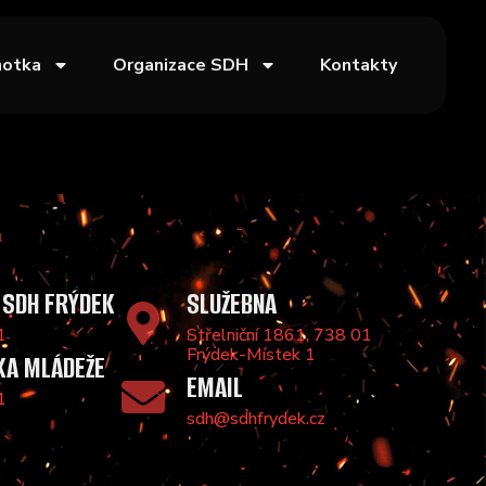
notka
Organizace SDH
Kontakty
 SDH FRÝDEK
SLUŽEBNA
1
Střelniční 1861, 738 01
Frýdek-Místek 1
KA MLÁDEŽE
EMAIL
1
sdh@sdhfrydek.cz