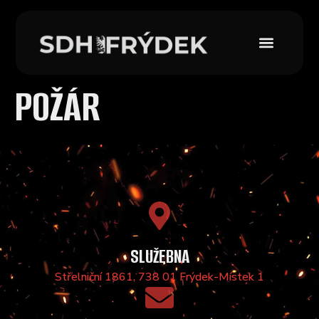
POŽÁR
SLUŽEBNA
Střelniční 1861, 738 01 Frýdek-Místek 1