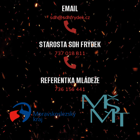
EMAIL
sdh@sdhfrydek.cz
STAROSTA SDH FRÝDEK
737 018 811
REFERENTKA MLÁDEŽE
736 156 441