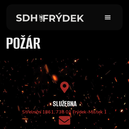
POŽÁR
SLUŽEBNA
Střelniční 1861, 738 01 Frýdek-Místek 1