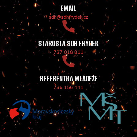
EMAIL
sdh@sdhfrydek.cz
STAROSTA SDH FRÝDEK
737 018 811
REFERENTKA MLÁDEŽE
736 156 441