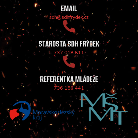
EMAIL
sdh@sdhfrydek.cz
STAROSTA SDH FRÝDEK
737 018 811
REFERENTKA MLÁDEŽE
736 156 441