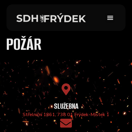
POŽÁR
SLUŽEBNA
Střelniční 1861, 738 01 Frýdek-Místek 1