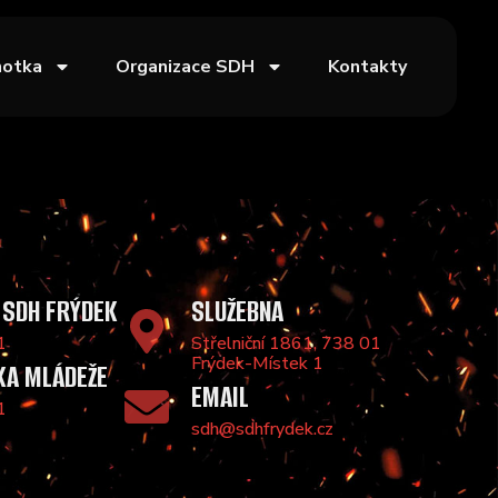
notka
Organizace SDH
Kontakty
 SDH FRÝDEK
SLUŽEBNA
1
Střelniční 1861, 738 01
Frýdek-Místek 1
KA MLÁDEŽE
EMAIL
1
sdh@sdhfrydek.cz