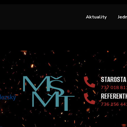
Aktuality
Jed
STAROSTA
737 018 81
REFERENT
736 156 44