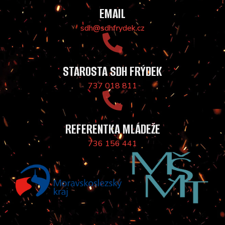
EMAIL
sdh@sdhfrydek.cz
STAROSTA SDH FRÝDEK
737 018 811
REFERENTKA MLÁDEŽE
736 156 441