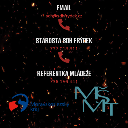
EMAIL
sdh@sdhfrydek.cz
STAROSTA SDH FRÝDEK
737 018 811
REFERENTKA MLÁDEŽE
736 156 441