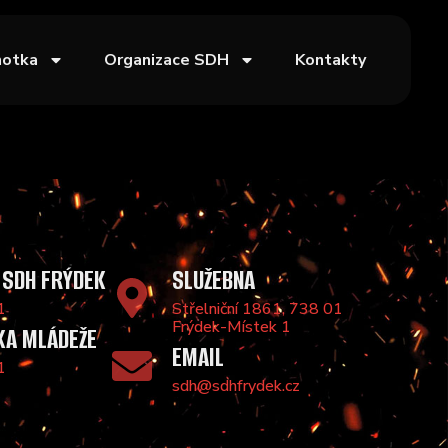
notka
Organizace SDH
Kontakty
 SDH FRÝDEK
SLUŽEBNA
1
Střelniční 1861, 738 01
Frýdek-Místek 1
KA MLÁDEŽE
EMAIL
1
sdh@sdhfrydek.cz