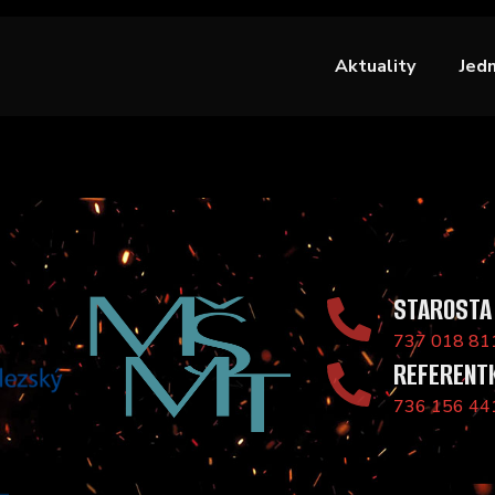
Aktuality
Jed
STAROSTA
737 018 81
REFERENT
736 156 44