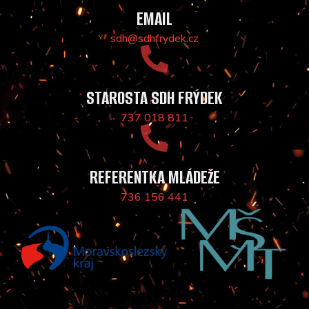
EMAIL
sdh@sdhfrydek.cz
STAROSTA SDH FRÝDEK
737 018 811
REFERENTKA MLÁDEŽE
736 156 441