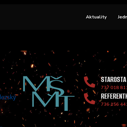
Aktuality
Jed
STAROSTA
737 018 81
REFERENT
736 156 44