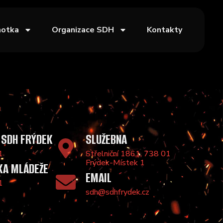
notka
Organizace SDH
Kontakty
 SDH FRÝDEK
SLUŽEBNA
1
Střelniční 1861, 738 01
Frýdek-Místek 1
KA MLÁDEŽE
EMAIL
1
sdh@sdhfrydek.cz