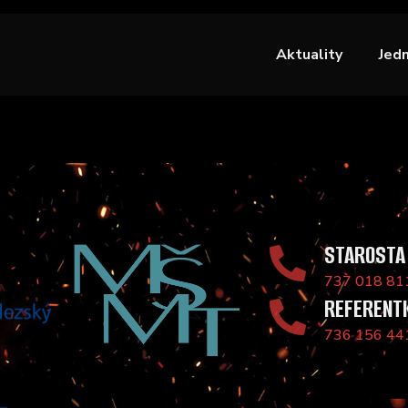
Aktuality
Jed
STAROSTA
737 018 81
REFERENT
736 156 44