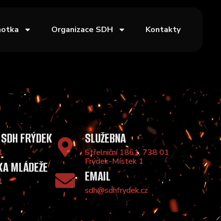
notka
Organizace SDH
Kontakty
 SDH FRÝDEK
SLUŽEBNA
1
Střelniční 1861, 738 01
Frýdek-Místek 1
KA MLÁDEŽE
EMAIL
1
sdh@sdhfrydek.cz