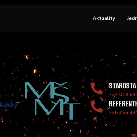
Aktuality
Jed
STAROSTA
737 018 81
REFERENT
736 156 44