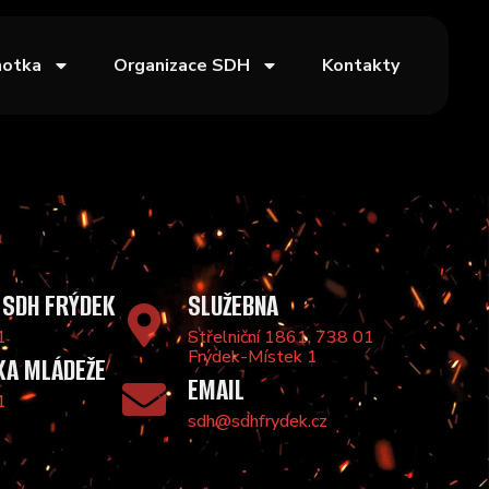
notka
Organizace SDH
Kontakty
 SDH FRÝDEK
SLUŽEBNA
1
Střelniční 1861, 738 01
Frýdek-Místek 1
KA MLÁDEŽE
EMAIL
1
sdh@sdhfrydek.cz