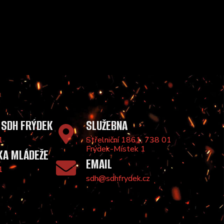
 SDH FRÝDEK
SLUŽEBNA
1
Střelniční 1861, 738 01
Frýdek-Místek 1
KA MLÁDEŽE
EMAIL
1
sdh@sdhfrydek.cz