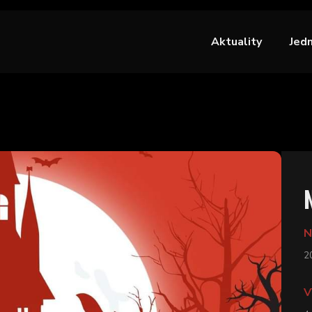
Aktuality
Jed
N
2
V