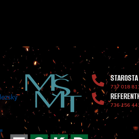
STAROSTA
737 018 81
REFERENT
736 156 44