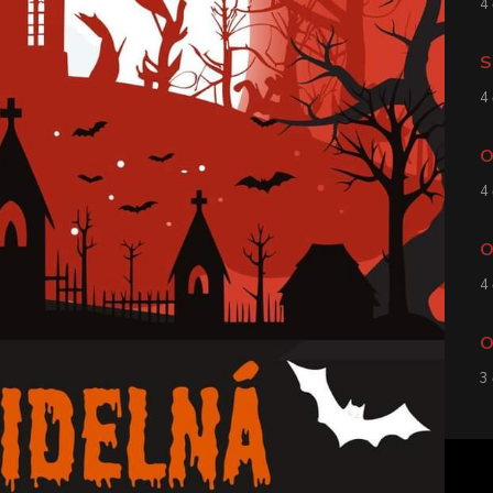
4
S
4
O
4
O
4
O
3