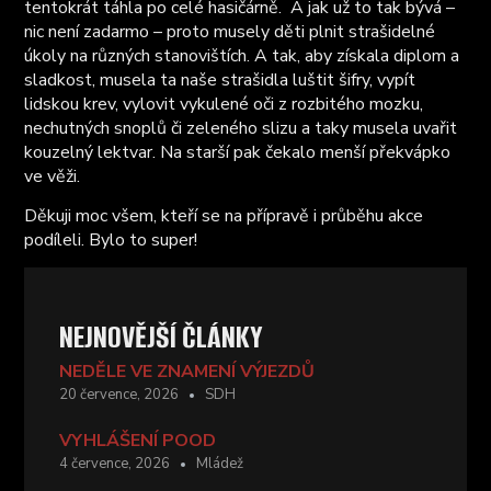
tentokrát táhla po celé hasičárně. A jak už to tak bývá –
nic není zadarmo – proto musely děti plnit strašidelné
úkoly na různých stanovištích. A tak, aby získala diplom a
sladkost, musela ta naše strašidla luštit šifry, vypít
lidskou krev, vylovit vykulené oči z rozbitého mozku,
nechutných snoplů či zeleného slizu a taky musela uvařit
kouzelný lektvar. Na starší pak čekalo menší překvápko
ve věži.
Děkuji moc všem, kteří se na přípravě i průběhu akce
podíleli. Bylo to super!
NEJNOVĚJŠÍ ČLÁNKY
NEDĚLE VE ZNAMENÍ VÝJEZDŮ
20 července, 2026
SDH
VYHLÁŠENÍ POOD
4 července, 2026
Mládež