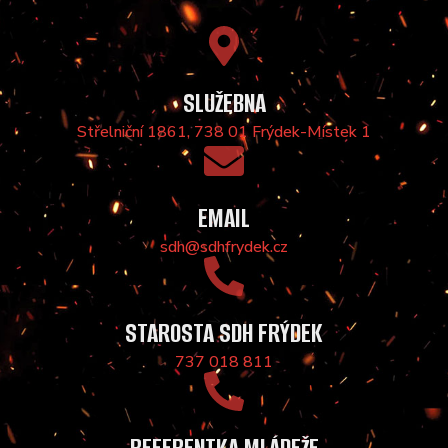
SLUŽEBNA
Střelniční 1861, 738 01 Frýdek-Místek 1
EMAIL
sdh@sdhfrydek.cz
STAROSTA SDH FRÝDEK
737 018 811