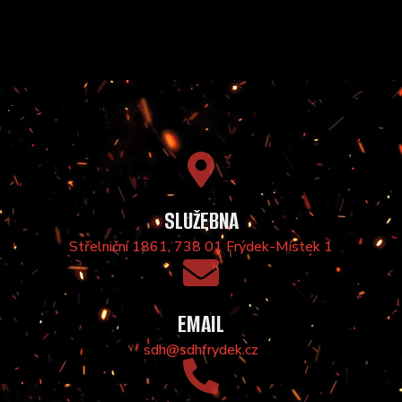
SLUŽEBNA
Střelniční 1861, 738 01 Frýdek-Místek 1
EMAIL
sdh@sdhfrydek.cz