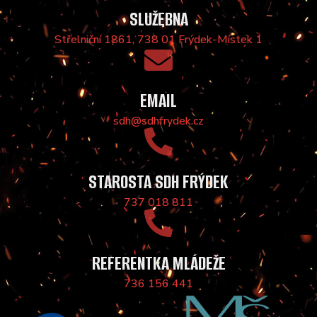
SLUŽEBNA
Střelniční 1861, 738 01 Frýdek-Místek 1
EMAIL
sdh@sdhfrydek.cz
STAROSTA SDH FRÝDEK
737 018 811
REFERENTKA MLÁDEŽE
736 156 441