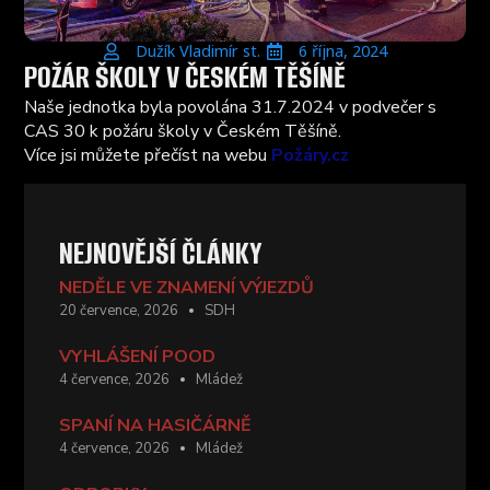
Dužík Vladimír st.
6 října, 2024
POŽÁR ŠKOLY V ČESKÉM TĚŠÍNĚ
Naše jednotka byla povolána 31.7.2024 v podvečer s
CAS 30 k požáru školy v Českém Těšíně.
Více jsi můžete přečíst na webu
Požáry.cz
NEJNOVĚJŠÍ ČLÁNKY
NEDĚLE VE ZNAMENÍ VÝJEZDŮ
20 července, 2026
SDH
VYHLÁŠENÍ POOD
4 července, 2026
Mládež
SPANÍ NA HASIČÁRNĚ
4 července, 2026
Mládež