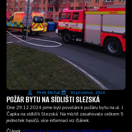
Pírek Michal
30 prosince, 2024
POŽÁR BYTU NA SÍDLIŠTI SLEZSKÁ
Dne 29.12.2024 jsme byli povoláni k požáru bytu na ul. J.
Čapka na sídlišti Slezská. Na místě zasahovalo celkem 5
jednotek hasičů, více informací viz článek.
Článek:
Při požáru bytu ve Frýdku-Místku hasiči