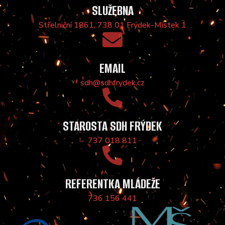
SLUŽEBNA
Střelniční 1861, 738 01 Frýdek-Místek 1
EMAIL
sdh@sdhfrydek.cz
STAROSTA SDH FRÝDEK
737 018 811
REFERENTKA MLÁDEŽE
736 156 441