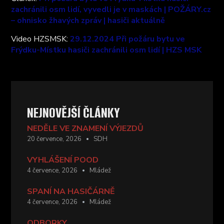
zachránili osm lidí, vyvedli je v maskách | POŽÁRY.cz
– ohnisko žhavých zpráv | hasiči aktuálně
Video HZSMSK:
29.12.2024 Při požáru bytu ve
Frýdku-Místku hasiči zachránili osm lidí | HZS MSK
NEJNOVĚJŠÍ ČLÁNKY
NEDĚLE VE ZNAMENÍ VÝJEZDŮ
20 července, 2026
SDH
VYHLÁŠENÍ POOD
4 července, 2026
Mládež
SPANÍ NA HASIČÁRNĚ
4 července, 2026
Mládež
ODBORKY