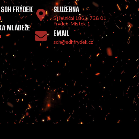
 SDH FRÝDEK
SLUŽEBNA
1
Střelniční 1861, 738 01
Frýdek-Místek 1
KA MLÁDEŽE
EMAIL
1
sdh@sdhfrydek.cz