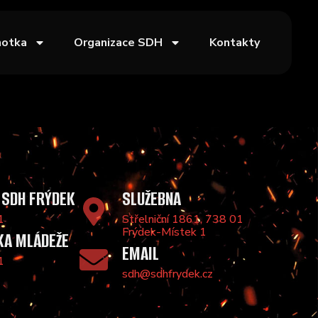
notka
Organizace SDH
Kontakty
 SDH FRÝDEK
SLUŽEBNA
1
Střelniční 1861, 738 01
Frýdek-Místek 1
KA MLÁDEŽE
EMAIL
1
sdh@sdhfrydek.cz