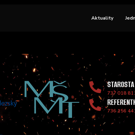
Aktuality
Jed
STAROSTA
737 018 81
REFERENT
736 156 44