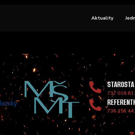
Aktuality
Jed
STAROSTA
737 018 81
REFERENT
736 156 44