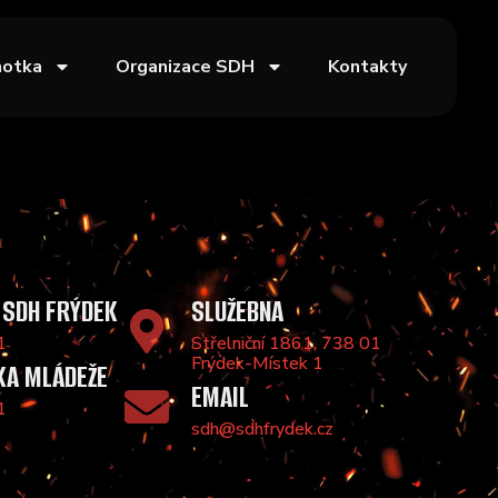
notka
Organizace SDH
Kontakty
 SDH FRÝDEK
SLUŽEBNA
1
Střelniční 1861, 738 01
Frýdek-Místek 1
KA MLÁDEŽE
EMAIL
1
sdh@sdhfrydek.cz