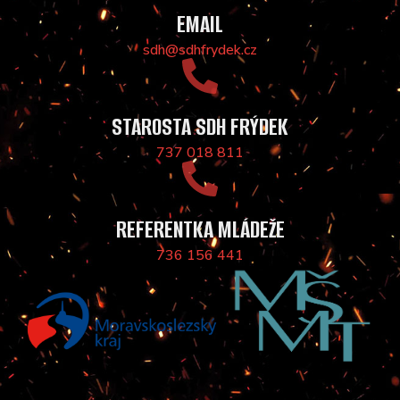
EMAIL
sdh@sdhfrydek.cz
STAROSTA SDH FRÝDEK
737 018 811
REFERENTKA MLÁDEŽE
736 156 441