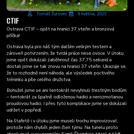
Tomáš Žurovec
8 května, 2025
CTIF
Ostrava CTIF – opět na hranici 37 vteřin a bronzová
příčka!
Ostrava byla pro náš tým dalším velkým testem a
zároveň potvrzením, že tvrdá práce nese ovoce. V útoku
jsme opět dokázali zaběhnout čas 37,75 sekund a
dostali jsme se tak znovu na hranici 37 vteřin. Ukazuje se,
že to rozhodně není náhoda, ale výsledek poctivého
tréninku a píle celého družstva.
Bohužel jsme se ani tentokrát nevyhnuli trestným bodům
– tentokrát za špatně odloženou hadici a nerozmotanou
proudovou hadici. I přes tyto komplikace jsme se dokázali
udržet v popředí.
Na štafetě i v útoku jsme museli trochu improvizovat,
protože nám chyběl jeden člen týmu. Na tunelu proto