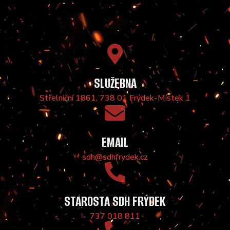
SLUŽEBNA
Střelniční 1861, 738 01 Frýdek-Místek 1
EMAIL
sdh@sdhfrydek.cz
STAROSTA SDH FRÝDEK
737 018 811