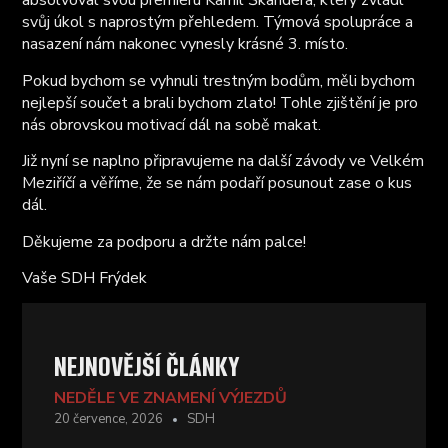
absolvoval svou premiéru Kamil Škandera, který zvládl
svůj úkol s naprostým přehledem. Týmová spolupráce a
nasazení nám nakonec vynesly krásné 3. místo.
Pokud bychom se vyhnuli trestným bodům, měli bychom
nejlepší součet a brali bychom zlato! Tohle zjištění je pro
nás obrovskou motivací dál na sobě makat.
Již nyní se naplno připravujeme na další závody ve Velkém
Meziříčí a věříme, že se nám podaří posunout zase o kus
dál.
Děkujeme za podporu a držte nám palce!
Vaše SDH Frýdek
NEJNOVĚJŠÍ ČLÁNKY
NEDĚLE VE ZNAMENÍ VÝJEZDŮ
20 července, 2026
SDH