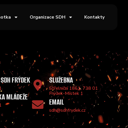
notka
Organizace SDH
Kontakty
 SDH FRÝDEK
SLUŽEBNA
1
Střelniční 1861, 738 01
Frýdek-Místek 1
KA MLÁDEŽE
EMAIL
1
sdh@sdhfrydek.cz