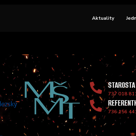
Aktuality
Jed
STAROSTA
737 018 81
REFERENT
736 156 44