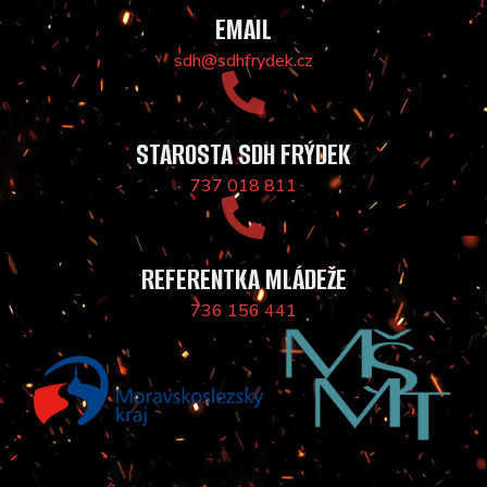
EMAIL
sdh@sdhfrydek.cz
STAROSTA SDH FRÝDEK
737 018 811
REFERENTKA MLÁDEŽE
736 156 441