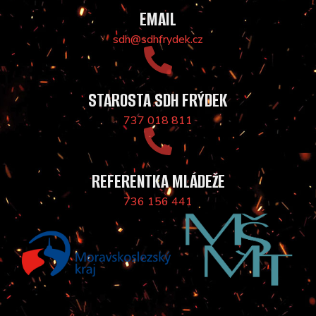
EMAIL
sdh@sdhfrydek.cz
STAROSTA SDH FRÝDEK
737 018 811
REFERENTKA MLÁDEŽE
736 156 441