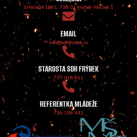
Střelniční 1861, 738 01 Frýdek-Místek 1
EMAIL
sdh@sdhfrydek.cz
STAROSTA SDH FRÝDEK
737 018 811
REFERENTKA MLÁDEŽE
736 156 441