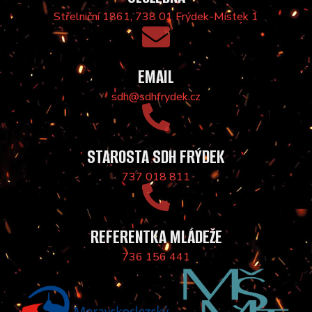
Střelniční 1861, 738 01 Frýdek-Místek 1
EMAIL
sdh@sdhfrydek.cz
STAROSTA SDH FRÝDEK
737 018 811
REFERENTKA MLÁDEŽE
736 156 441