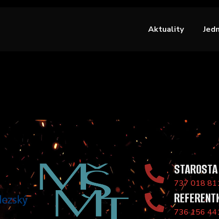
Aktuality
Jed
STAROSTA
737 018 81
REFERENT
736 156 44