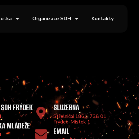
notka
Organizace SDH
Kontakty
 SDH FRÝDEK
SLUŽEBNA
1
Střelniční 1861, 738 01
Frýdek-Místek 1
KA MLÁDEŽE
EMAIL
1