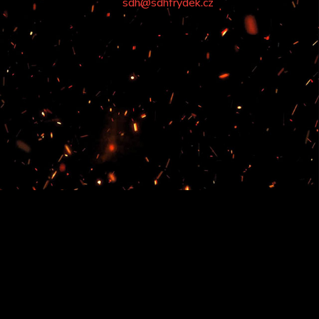
sdh@sdhfrydek.cz